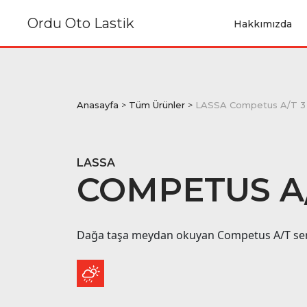
Ordu Oto Lastik
Hakkımızda
Anasayfa
>
Tüm Ürünler
>
LASSA Competus A/T 3
LASSA
COMPETUS A/
Dağa taşa meydan okuyan Competus A/T seris