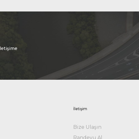
letişime
İletişim
Bize Ulaşın
Randevu Al